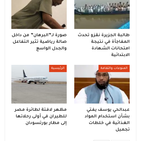
طالبة الجزيرة نقزو تحدث
صورة لـ”البرهان” من داخل
المفاجأة في نتيجة
صالة رياضية تثير التفاعل
امتحانات الشهادة
والجدل الواسع
الابتدائية
المنوعات والثقافة
الرئيسية
عبدالحي يوسف يفتي
مظهر لافتة لطائرة مصر
بشأن استخدام المواد
للطيران في أولى رحلاتها
الغذائية في خلطات
إلى مطار بورتسودان
تجميل