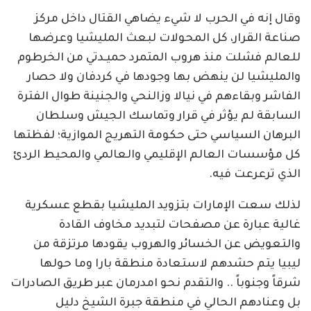
وقال إنه في الحرب لا شيء يضاهي القتال داخل مركز
صناعة القرار، كل المحولات لبعث المليشيا وعرضها
للعالم فشلت منذ هروب المتمرد حميـدتي من الخرطوم
والمليشيا لن ينهض بها وجودها في كردفان ولا حصار
الفاشر وبقاءهم في نيالا وزالنحي والجنينة طوال الفترة
السابقة لم يؤثر في قرار وتماسك الجيش وسلطان
البرهان السياسي حتى حكومة التهريج الموازية؛ لفظتها
كل مؤسسات العالم الإقليمي والعالمي والمحيط الردئ
الذي ترعرعت فيه.
لذلك سعت الإمارات بتزويد المليشيا بقطع عسكرية
غالية عبارة عن مصفحات لتبديد مخاوف القادة
والتعويض عن الخسائر والهروب يقودها مرتزقة من
ليبيا يتم حشدهم لاستعادة منطقة بارا وما حولها
شرقاً وجنوباً .. والتقدم نحو امدرمان عبر طريق الصادرات
بل وعنادهم الحالي في منطقة جبرة الشيخ دليل