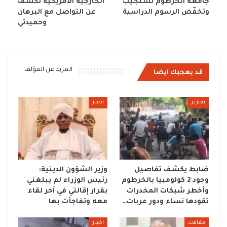
جامعة الخرطوم تستجيب
الخارجية الأمريكية تكشف
وتخفّض الرسوم الدراسية
عن التواصل مع البرهان
وحميدتي
المزيد عن المؤلف
قد يعجبك ايضا
تقارير
اخبار
ضابط يكشف تفاصيل
وزير الشؤون الدينية:
وجود 2 كولومبيا بالخرطوم
رئيس الوزراء لم يبلغني
وأخطر شبكات المخدرات
بقرار إقالتي في آخر لقاء
تقودها نساء ودور عربات…
معه وتفاجأت بها
مقالات
اخبار