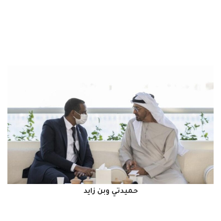
حميدتي وبن زايد