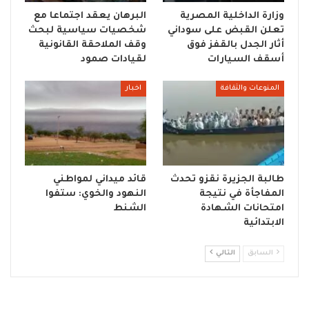
وزارة الداخلية المصرية
البرهان يعقد اجتماعا مع
تعلن القبض على سوداني
شخصيات سياسية لبحث
أثار الجدل بالقفز فوق
وقف الملاحقة القانونية
أسقف السيارات
لقيادات صمود
المنوعات والثقافة
اخبار
طالبة الجزيرة نقزو تحدث
قائد ميداني لمواطني
المفاجأة في نتيجة
النهود والخوي: ستفوا
امتحانات الشهادة
الشنط
الابتدائية
السابق
التالي