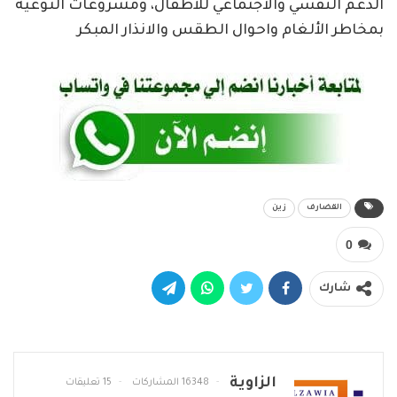
الدعم النفسي والاجتماعي للأطفال، ومشروعات التوعية
بمخاطر الألغام واحوال الطقس والانذار المبكر
القضارف
زين
0
شارك
الزاوية
16348 المشاركات
15 تعليقات