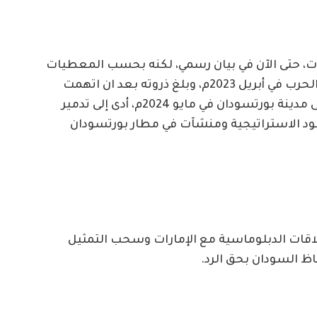
ت، حتى الآن في بيان رسمي، لكنه بحسب المعطيات
يأتي في سياق التصعيد بين الدولتين منذ اندلاع الحرب في أبريل 2023م، وبلغ ذروته بعد ان اتهمت
الحكومة السودانية، الإمارات بتنفيذ هجمات على مدينة بورتسودان في مايو 2024م، أدى إلى تدمير
قود الاستراتيجية ومنشآت في مطار بورتسودان
قات الدبلوماسية مع الإمارات وسحب التمثيل
اظ السودان بحق الرد.