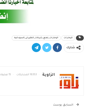
الإمارات
الإمارات_تمنع_شركات_الطيران_السودانية
شارك
الزاوية
16353 المشاركات
15 تعليقات
السابق بوست