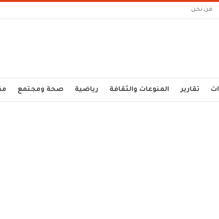
من نحن
ات
تقارير
المنوعات والثقافة
رياضية
صحة ومجتمع
مق