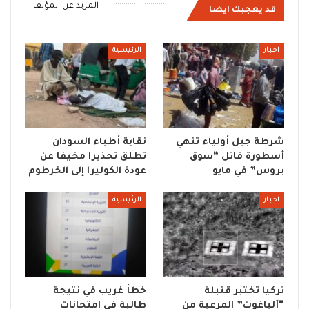
المزيد عن المؤلف
قد يعجبك ايضا
اخبار
الرئيسية
شرطة جبل أولياء تنهي
نقابة أطباء السودان
أسطورة قاتل “سوق
تطلق تحذيرا مخيفا عن
بروس” في مايو
عودة الكوليرا إلى الخرطوم
اخبار
الرئيسية
تركيا تختبر قنبلة
خطأ غريب في نتيجة
“ألباغوت” المرعبة من
طالبة في امتحانات