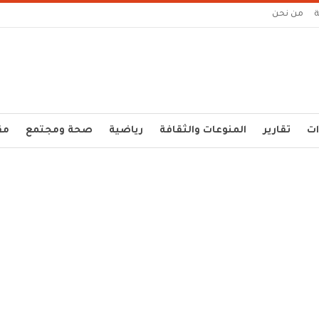
من نحن
ات
تقارير
المنوعات والثقافة
رياضية
صحة ومجتمع
مق