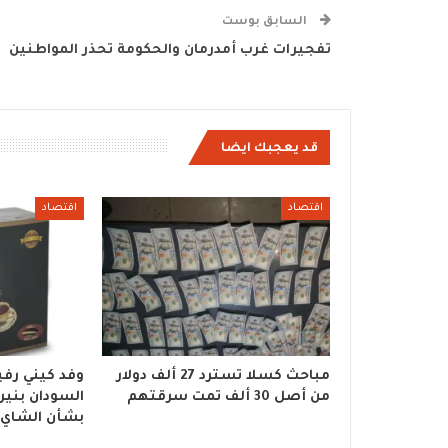
السابق بوست
تفجيرات غرب أمدرمان والحكومة تحذر المواطنين
قد يعجبك ايضا
اقتصاد
اقتصاد
مباحث كسلا تسترد 27 ألف دولار
وفد كيني رف
من أصل 30 ألف تمت سرقتهم
السودان بنير
بشأن الشاي