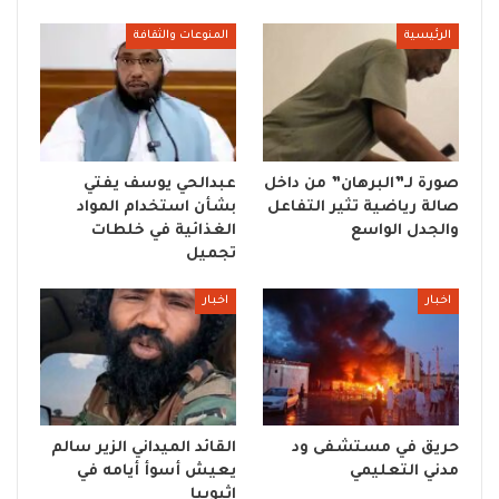
الرئيسية
المنوعات والثقافة
صورة لـ”البرهان” من داخل
عبدالحي يوسف يفتي
صالة رياضية تثير التفاعل
بشأن استخدام المواد
والجدل الواسع
الغذائية في خلطات
تجميل
اخبار
اخبار
حريق في مستشفى ود
القائد الميداني الزير سالم
مدني التعليمي
يعيش أسوأ أيامه في
إثيوبيا