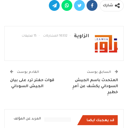
شارك
الزاوية
16332 المشاركات
15 تعليقات
السابق بوست
القادم بوست
المتحدث باسم الجيش
قوات حفتر ترد على بيان
السوداني يكشف عن أمرِ
الجيش السوداني
خطيرِ
المزيد عن المؤلف
قد يعجبك ايضا