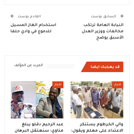
السابق بوست
القادم بوست
النيابة العامة ترتكب
استخدام الغاز المسيل
مخالفات ووزير العدل
للدموع في وادي حلفا
الأسبق يوضح
المزيد عن المؤلف
قد يعجبك ايضا
اخبار
اخبار
والي الخرطوم يستنكر
عبد الرحيم دقلو يبلغ
الاعتداء على معلم ويقول:
مناوي: سنعتقل البرهان