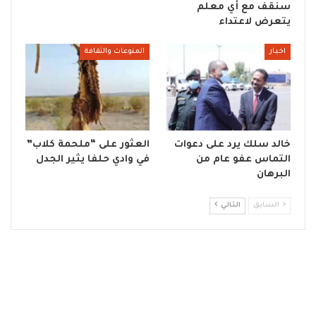
سنقف مع أي معلم
يتعرض لاعتداء
اخبار
المنوعات والثقافة
خالد سلك يرد على دعوات
العثور على “ملحمة كلاب”
التماس عفو عام من
في وادي حلفا يثير الجدل
البرهان
السابق
التالي