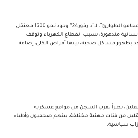
من جانبها، أكدت المحامية رحاب مبارك، عضو “محامو الطوارئ”، لـ”دارفور24” وجود نحو 1600 معتقل
سانية متدهورة، بسبب انقطاع الكهرباء وتوقف
هدد بظهور مشاكل صحية، بينها أمراض الكلى، إضافة
عتقلين، نظراً لقرب السجن من مواقع عسكرية
قلين من فئات مهنية مختلفة، بينهم صحفيون وأطباء
زاب سياسية.