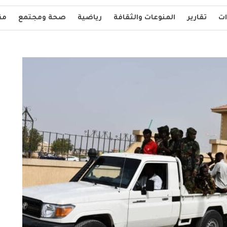
ات
تقارير
المنوعات والثقافة
رياضية
صحة ومجتمع
مق