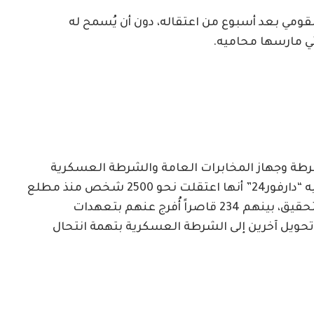
ومي بعد أسبوع من اعتقاله، دون أن يُسمح له
تي مارسها محاميه.
شرطة وجهاز المخابرات العامة والشرطة العسكرية
والاستخبارات، في موجز صحفي لها اطلعت عليه “دارفور24” أنها اعتقلت نحو 2500 شخص منذ مطلع
الشهر الجاري، أطلقت سراح 1470 منهم بعد التحقيق، بينهم 234 قاصراً أُفرج عنهم بتعهدات
ً قيد التحقيق وتحويل آخرين إلى الشرطة العسكرية بتهمة انتحال