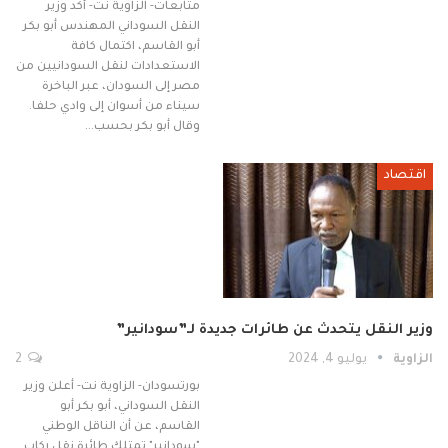
متابعات- الزاوية نت- أكد وزير
النقل السوداني المهندس أبو بكر
أبو القاسم، اكتمال كافة
الاستعدادات لنقل السودانيين من
مصر إلى السودان، عبر الباخرة
سيناء من أسوان إلى وادي حلفا.
وقال أبو بكر بحسب…
اقتصاد
وزير النقل يتحدث عن طائرات جديدة لـ”سودانير”
الزاوية
يوليو 4, 2024
2
بورتسودان- الزاوية نت- أعلن وزير
النقل السوداني، أبو بكر أبو
القاسم، عن أن الناقل الوطني
"سودانير" تمتلك طائرة نقل ركاب