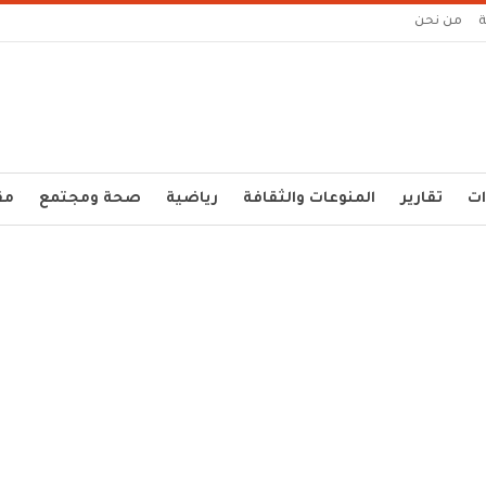
من نحن
ات
تقارير
المنوعات والثقافة
رياضية
صحة ومجتمع
مق