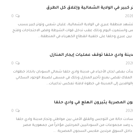
كبير في الولاية الشمالية وإغلاق كل الطرق
0
 تشهد منطقة عبري في الولاية الشمالية، غليان شعبي وتوتر كبير بسبب
س واستمرت اليوم وذلك عقب تدخل قوات الشرطة وفض الاحتجاجات وفتح
 بين عبري وحلفا على خلفية انقطاع الكهرباء في المنطقة…
دينة وادي حلفا توقف عمليات إيجار المنازل
0
 بدأت بعض لجان الأحياء في مدينة وادي حلفا شمالي السودان باتخاذ خطوات
 الملاك تقضي بمنع تأجير المنازل وذلك في مسعى لضبط الوجود السكاني
الوافدين إلى المدينة في خطوة لافتة تعكس تداعيات…
ن المصرية يثيرون الهلع في وادي حلفا
0
 سادت حالة من التوجس والقلق الأمني بين مواطني وتجار مدينة وادي حلفا
 رصد مجموعات من السودانيين المرحلين مؤخراً من جمهورية مصر
 داخل السوق مرتدين ملابس السجون المصرية. …