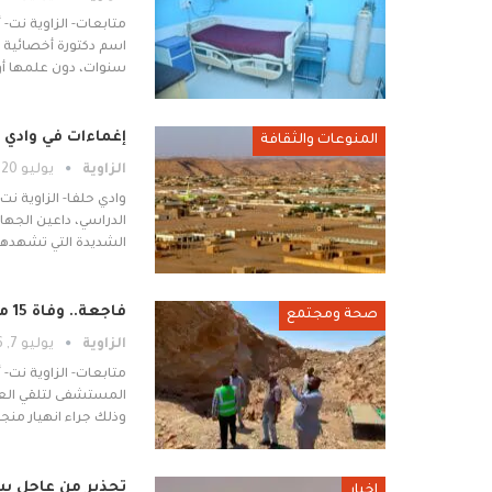
متابعات- الزاوية نت
اسم دكتورة أخصائية 
سنوات، دون علمها أو 
إغماءات في وادي 
المنوعات والثقافة
الزاوية
يوليو 20, 2026
وادي حلفا- الزاوية نت
الدراسي، داعين الجهات
الشديدة التي تشهدها 
فاجعة.. وفاة 15 معدنًا جراء انهيار منجم في وادي حلفا
صحة ومجتمع
الزاوية
يوليو 7, 2026
المستشفى لتلقي العلا
وذلك جراء انهيار من
تحذير من عاجل بشأن هروب جماعي لـ
اخبار