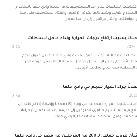
- أكتشفت السلطات قيام أحد المستوصفات في مدينة وادي حلفا باستخدام
النساء والتوليد وشهاداتها بغرض ترخيص وافتتاح مستوصف طبي منذ
موافقتها. وأشار مراقبون إلى أن هذا الفعل…
حلفا بسبب ارتفاع درجات الحرارة ونداء عاجل للسطات
0
- تصاعدت مطالبات أولياء الأمور بمدينة وادي حلفا لتعديل جدول اليوم
 القائمة على الأمر إلى التدخل العاجل لحماية الطلاب من موجة الحر
المنطقة هذه الأيام. وطالب الأهالي…
0
متابعات- الزاوية نت- أعلنت شركة الموارد المعدنية عن وفاة (15) معدنا وإصابة (1) تم نقله إلى
ج فيما تم تسليم جثامين المتوفين إلى ذويهم بعد استكمال الإجراءات،
جم محمد توفيق بمنطقة سمنة بمحلية وادي حلفا.…
 200 من المرحلين من مصر في وادي حلفا