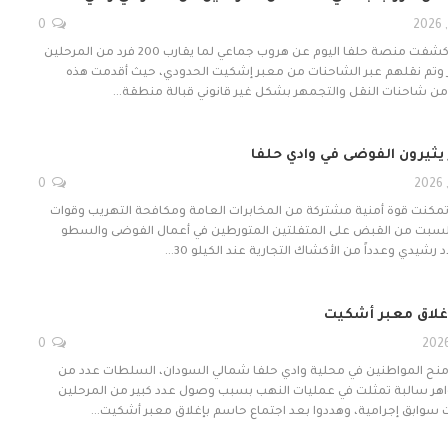
0
متابعات- الزاوية نت- كشفت منصة حلفا اليوم عن هروب جماعي لما يقارب 200 فرد من المرحلين
وتم نقلهم عبر الشاحنات من معبر إشكيت الحدودي، حيث أقدمت هذه
من شاحنات النقل والتجمهر بشكل غير قانوني قبالة منطقة…
ثيرون الفوضى في وادي حلفا
0
 ​تمكنت قوة أمنية مشتركة من المخابرات العامة ومكافحة التهريب وقوات
السبت من القبض على المتفلتين المتورطين في أعمال الفوضى والسطو
رشيدي وعدداً من الأكشاك التجارية عند الكيلو 30…
إغلاق معبر أشكيت
0
- منح المواطنين في محلية وادي حلفا شمالي السودان، السلطات عدد من
اهر سالبة تمثلت في عمليات النهب بسبب وصول عدد كبير من المرحلين
وابق إجرامية، وهددوا بعد اجتماع حاسم بإغلاق معبر أشكيت…