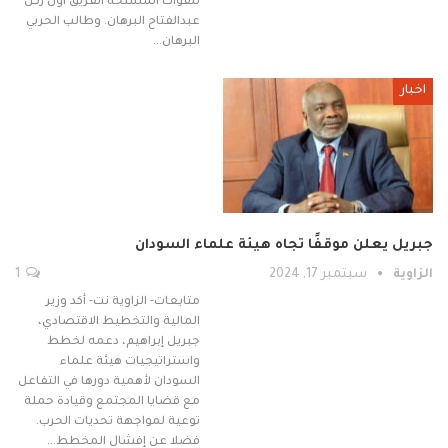
للقوات المسلحة الفريق أول ركن
عبدالفتاح البرهان. وطالب الحربي
البرهان…
اخبار
جبريل يعلن موقفًا تجاه هيئة علماء السودان
الزاوية
سبتمبر 17, 2024
1
متابعات- الزاوية نت- أكد وزير
المالية والتخطيط الاقتصادي،
جبريل إبراهيم، دعمه لخطط
واستراتيجيات هيئة علماء
السودان لأهمية دورها في التفاعل
مع قضايا المجتمع وقيادة حملة
توعية لمواجهة تحديات الحرب.
فضلا عن إفشال المخطط…