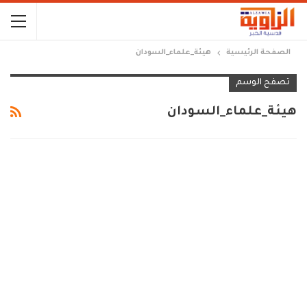
الصفحة الرئيسية
هيئة_علماء_السودان
تصفح الوسم
هيئة_علماء_السودان