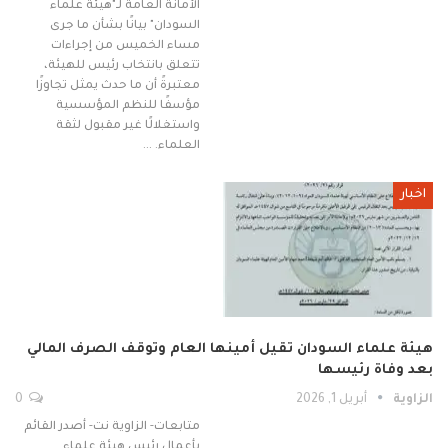
الأمانة العامة لـ"هيئة علماء
السودان" بيانًا بشأن ما جرى
مساء الخميس من إجراءات
تتعلق بانتخاب رئيس للهيئة،
معتبرةً أن ما حدث يمثل تجاوزًا
مؤسفًا للنظم المؤسسية
واستغلالًا غير مقبول لثقة
العلماء. …
اخبار
هيئة علماء السودان تقيل أمينها العام وتوقف الصرف المالي
بعد وفاة رئيسها
الزاوية
أبريل 1, 2026
0
متابعات- الزاوية نت- أصدر القائم
بأعمال رئيس هيئة علماء