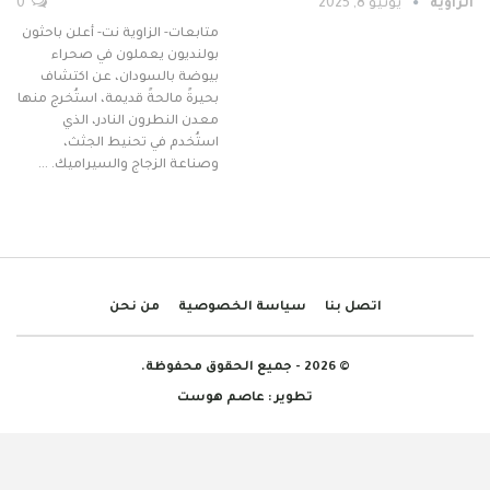
الزاوية
يونيو 8, 2025
0
متابعات- الزاوية نت- أعلن باحثون
بولنديون يعملون في صحراء
بيوضة بالسودان، عن اكتشاف
بحيرةً مالحةً قديمة، استُخرج منها
معدن النطرون النادر، الذي
استُخدم في تحنيط الجثث،
وصناعة الزجاج والسيراميك. …
اتصل بنا
سياسة الخصوصية
من نحن
© 2026 - جميع الحقوق محفوظة.
تطوير :
عاصم هوست