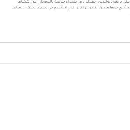
 أعلن باحثون بولنديون يعملون في صحراء بيوضة بالسودان، عن اكتشاف
 استُخرج منها معدن النطرون النادر، الذي استُخدم في تحنيط الجثث، وصناعة