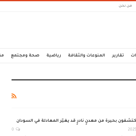
من نحن
ات
تقارير
المنوعات والثقافة
رياضية
صحة ومجتمع
مق
كتشفون بحيرة من معدنٍ نادرٍ قد يغيّر المعادلة في السودان
0