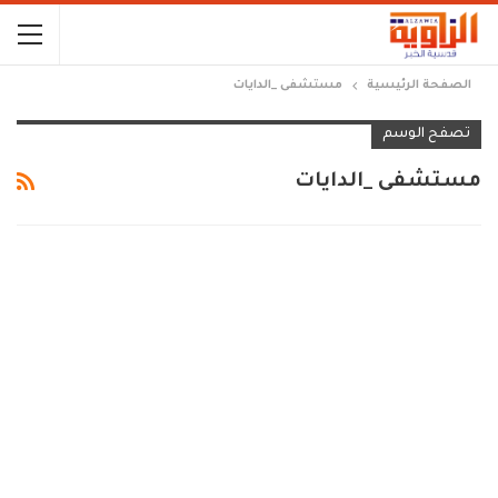
الصفحة الرئيسية
مستشفى _الدايات
تصفح الوسم
مستشفى _الدايات