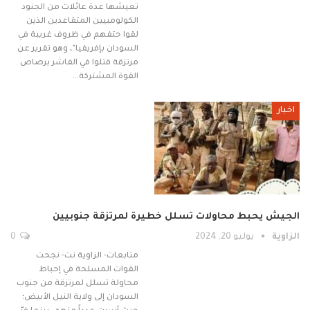
تعيشها عدة عائلات من الجنود
الكولومبيين المتقاعدين الذين
لقوا حتفهم في ظروف غريبة في
السودان بإفريقيا"، وهو تقرير عن
مرتزقة قتلوا في الفاشر برصاص
القوة المشتركة…
اخبار
الجيش يحبط محاولات تسلل خطيرة لمرتزقة جنوبيين
الزاوية
يوليو 20, 2024
0
متابعات- الزاوية نت- نجحت
القوات المسلحة في إحباط
محاولة تسلل لمرتزقة من جنوب
السودان إلى ولاية النيل الأبيض؛