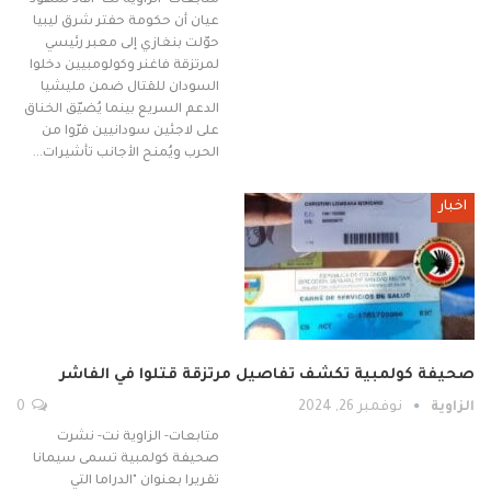
متابعات- الزاوية نت- أفاد شهود
عيان أن حكومة حفتر شرق ليبيا
حوّلت بنغازي إلى معبر رئيسي
لمرتزقة فاغنر وكولومبيين دخلوا
السودان للقتال ضمن مليشيا
الدعم السريع بينما يُضيّق الخناق
على لاجئين سودانيين فرّوا من
الحرب ويُمنح الأجانب تأشيرات…
اخبار
صحيفة كولمبية تكشف تفاصيل مرتزقة قتلوا في الفاشر
الزاوية
نوفمبر 26, 2024
0
متابعات- الزاوية نت- نشرت
صحيفة كولمبية تسمى سيمانا
تقريرا بعنوان "الدراما التي