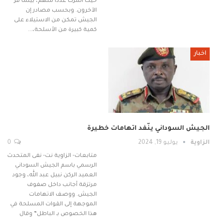
حيث أسرت عدداً منهم، بينما فرّ
الآخرون. وبحسب مصادر إن
الجيش تمكن من الاستيلاء على
كمية كبيرة من الأسلحة،…
اخبار
الجيش السوداني ينّفد اتهامات خطيرة
الزاوية
يوليو 19, 2024
0
متابعات- الزاوية نت- نفى المتحدث
الرسمي باسم الجيش السوداني
العميد الركن نبيل عبد الله، وجود
مرتزقة أجانب داخل صفوف
الجيش. ووصف الاتهامات
الموجهة إلى القوات المسلحة في
هذا الخصوص بـ الباطل” وقال