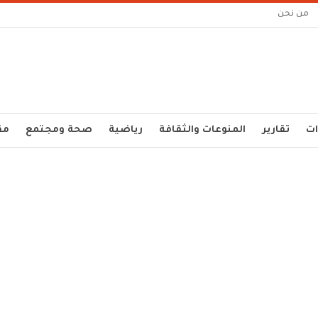
من نحن
ات
تقارير
المنوعات والثقافة
رياضية
صحة ومجتمع
مق