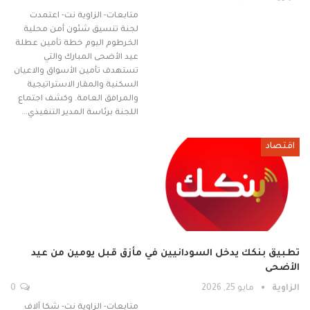
متابعات- الزاوية نت- اعتمدت
لجنة تنسيق شئون أمن محلية
الخرطوم اليوم خطة تأمين عطلة
عيد الأضحى المبارك والتي
تستهدف تأمين الأسواق والاعيان
السكنية والمقار الاستراتيجية
والمرافق العامة. وكشف اجتماع
اللجنة برئاسة المدير التنفيذي…
اقتصاد
تطبيق بنكك يدخل السودانيين في مأزق قبل يومين من عيد
الأضحى
الزاوية
مايو 25, 2026
0
متابعات- الزاوية نت- شكا آلاف