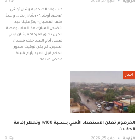
الزاوية
مايو 27, 2026
0
كتب والد الصحفية رشان أوشي
"توفيق أوشي" - رشان إبنتي.. و عيدٌ
خلف القضبان- يمرّ علينا عيد
الأضحى المبارك هذا العام، وغصة
الحزن تخنق الفرحة؛ فرشان ابنتي
تقضي أيام العيد خلف قضبان
السجن. لم يكن توقيت صدور
الحكم قبل العيد بأيام قليلة
محض صدفة،…
اخبار
الخرطوم تعلن الاستعداد الأمني بنسبة 100% وتحظر إقامة
الحفلات
الزاوية
مايو 25, 2026
0