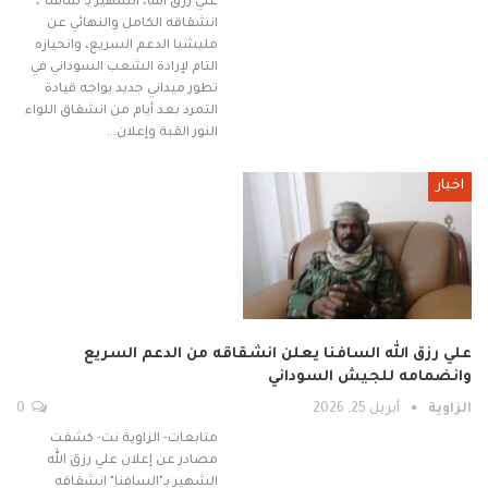
علي رزق الله، الشهير بـ"سافنا"،
انشقاقه الكامل والنهائي عن
مليشيا الدعم السريع، وانحيازه
التام لإرادة الشعب السوداني في
تطور ميداني جديد يواجه قيادة
التمرد بعد أيام من انشقاق اللواء
النور القبة وإعلان…
اخبار
علي رزق الله السافنا يعلن انشقاقه من الدعم السريع
وانضمامه للجيش السوداني
الزاوية
أبريل 25, 2026
0
متابعات- الزاوية نت- كشفت
مصادر عن إعلان علي رزق الله
الشهير بـ"السافنا" انشقاقه