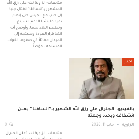
متابعات- الزاوية نت- علي رزق الله
المشهور بـ"السافنا" القتال جنبا
إلى جنب مع الجيش حتى إنهاء
تمرد مليشيا الدعم السريع
وتطهير البلاد منها. وأوضح أنه
اتخذ قرار العودة وسيتجه إلى
الميدان مقاتلاً في صفوف القوات
المسلحة ، مؤكداً…
اخبار
بالفيديو.. الجنرال علي رزق الله الشهير بـ”السافنا” يعلن
انشقاقه ويحدد وجهته
الزاوية
مايو 11, 2026
0
متابعات- الزاوية نت- أعلن الجنرال