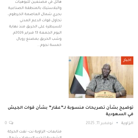
هائل في مصنعين للبوهيات
والبلاستيك بالمنطقة الصناعية
بحري شمال العاصمة الخرطوم،
تحاول قوات الدعم المدني
للسيطرة على الحريق منذ نهاية
اليوم الجمعة 13 فبراير 2026م.
وشب الحريق بمصنع رويال
خمسة نجوم…
اخبار
توضيح بشأن تصريحات منسوبة لـ”عقار” بشأن قوات الجيش
في السعودية
الزاوية
نوفمبر 11, 2025
0
متابعات- الزاوية نت- نفت الحركة