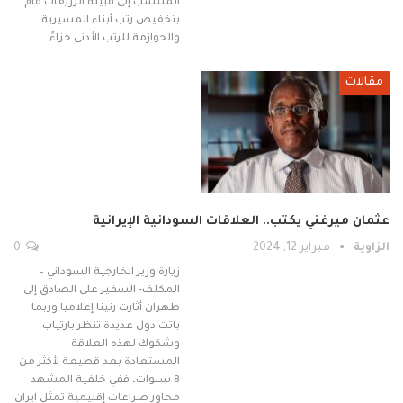
المنتسب إلى قبيلة الرزيقات قام
بتخفيض رتب أبناء المسيرية
والحوازمة للرتب الأدنى جزاءً…
مقالات
عثمان ميرغني يكتب.. العلاقات السودانية الإيرانية
الزاوية
فبراير 12, 2024
0
زيارة وزير الخارجية السوداني –
المكلف- السفير على الصادق إلى
طهران أثارت رنينا إعلاميا وربما
باتت دول عديدة تنظر بارتياب
وشكوك لهذه العلاقة
المستعادة بعد قطيعة لأكثر من
8 سنوات، ففي خلفية المشهد
محاور صراعات إقليمية تمثل ايران