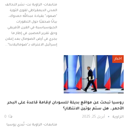
متابعات- الزاوية نت- نشر التحالف
المدني الديمقراطي لقوى الثورة
"صمود" بقيادة عبدالله حمدوك،
بيانًا صحفيًا حول التطورات
الجيوسياسية في القرن الأفريقي
وحق تقرير المصير، في إطار ما
يجري في أرض الصومال بعد إعلان
إسرائيل الاعتراف بـ"صوماليلاندا"…
اخبار
روسيا تبحث عن مواقع بديلة للسودان لإقامة قاعدة على البحر
الأحمر.. هل سئم بوتين الانتظار؟
الزاوية
أبريل 25, 2025
0
متابعات- الزاوية نت- تُبدي روسيا