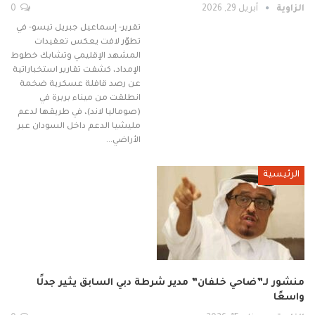
الزاوية
أبريل 29, 2026
0
تقرير- إسماعيل جبريل تيسو- في
تطوّر لافت يعكس تعقيدات
المشهد الإقليمي وتشابك خطوط
الإمداد، كشفت تقارير استخباراتية
عن رصد قافلة عسكرية ضخمة
انطلقت من ميناء بربرة في
(صوماليا لاند)، في طريقها لدعم
مليشيا الدعم داخل السودان عبر
الأراضي…
الرئيسية
منشور لـ”ضاحي خلفان” مدير شرطة دبي السابق يثير جدلًا
واسعًا