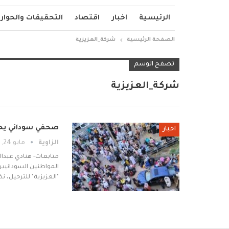
الرئيسية
اخبار
اقتصاد
التحقيقات والحوار
الصفحة الرئيسية
شركة_العزيزية
تصفح الوسم
شركة_العزيزية
صحفي سوداني يحذر
اخبار
الزاوية
مايو 24, 2026
متابعات- هنادي عبدال
المواطنين السودانيي
"العزيزية" للترحيل، 