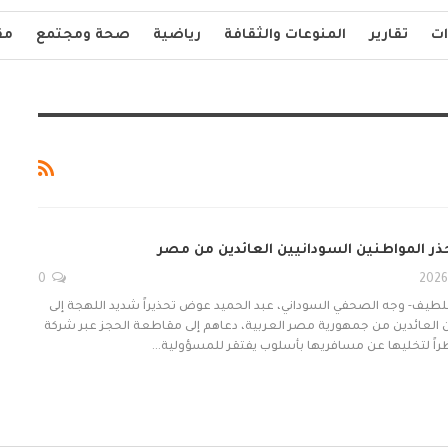
ات
تقارير
المنوعات والثقافة
رياضية
صحة ومجتمع
مق
 المواطنين السودانيين العائدين من مصر
0
لطيف- وجه الصحفي السوداني، عبد الحميد عوض تحذيراً شديد اللهجة إلى
ن العائدين من جمهورية مصر العربية، دعاهم إلى مقاطعة الحجز عبر شركة
نظراً لتخليها عن مسافريها بأسلوب يفتقر للمسؤولية…