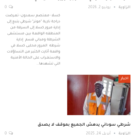
الزاوية
يونيو 2, 2026
0
كسلا- معتصم سعدون- تعرضت
دراجة نارية "موتر" شرطي يتبع إلى
إدارة مرور كسلا إلى السرقة من
المنطقه الواقعة بين مستشفى
الشرطة ومباني قسم إدارة
شرطه المرور محليى كسلا في
واقعة أثارت الكثير من التساؤلات
والاستغراب على الحالة الأمنية
التي تشهدها…
اخبار
شرطي سوداني يدهش الجميع بموقف لا يصدق
الزاوية
أبريل 24, 2025
0