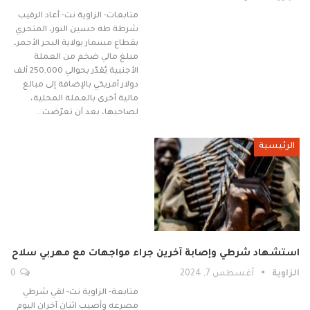
متابعات- الزاوية نت- أعاد الرقيب
شرطة طه حسين النور، المتحري
بقطاع مسمار بولاية البحر الأحمر،
مبلغ مالي ضخم من العملة
الأجنبية يُقدّر بحوالي 250,000 ألف
دولار أمريكي بالإضافة إلى مبالغ
مالية أخرى بالعملة المحلية،
لصاحبها، بعد أن تعرّضت…
الرئيسية
استشهاد شرطي وإصابة آخرين جراء مواجهات مع مهربي سلاح
الزاوية
أغسطس 7, 2024
0
متابعة- الزاوية نت- لقي شرطي
مصرعه وأصيب اثنان آخران اليوم