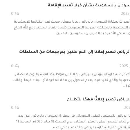
سودان بالسعودية بشأن قرار تمديد الإقامة
0
أصدرت سفارة السودان بالرياض، بيانا مهمًا، جددت فيه امتنانها للاستجابة
لمختصة بالمملكة العربية السعودية كثمرة للقاء السفير دفع الله الحاج
لملكي الأمير عبد العزيز بن سعود بن نايف بن…
لرياض تصدر إعلانا إلى المواطنين بتوجيهات من السلطات
0
أصدرت سفارة السودان بالرياض، إعلانا إلى مواطنيها افادة بالتوجيه الصادر
عودية والذي تفيد فيه بعدم الدخول إلى مكة المكرمة أو البقاء فيها. وقالت
رة…
رياض تصدر إعلانًا مهمًا للأطباء
0
ركز الرياض للمجلس الطبي السوداني في سفارة السودان بالرياض، عن بدء
التسجيل ودفع الرسوم لأداء القسم الطبي المقرر انعقاده يوم السبت 18 يناير 2025م الساعة 11
ية، في مقر السفارة بالرياض والقنصلية في جدة.…