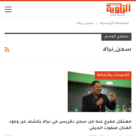
الصفحة الرئيسية
سجن_نيالا
تصفح الوسم
سجن_نيالا
المنوعات والثقافة
معتقل مفرج عنه من سجن دقريس في نيالا يكشف عن وجود
الفنان صفوت الجيلي