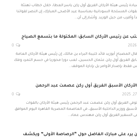
ة رئيس هيئة الأركان الفريق أول ركن ياسر العطا، خلال خطاب تهنئة
ات المسلحة السودانية بمناسبة عيد الأضحى المبارك، إن النصر لقواتنا
اَ وأقرب من حبل الوريد. وأشار إلى أن…
كتب عن رئيس الأركان السابق: المكتولة ما بتسمع الصياح
0
ال المصباح أبوزيد قائد كتيبة البراء بن مالك، إن رئيس هيئة الأركان العامة
بق الفريق أول ركن عثمان الحسين، لعب دورا محوريا في حسم التمرد وفك
س فقط بإصدار الأوامر بل بإدارة الموقف…
لأركان الأسبق الفريق أول ركن عصمت عبد الرحمن
0
 توفي الفريق أول ركن عصمت عبد الرحمن رئيس هيئة الأركان بالقوات
أسبق ووزير الداخلية الأسبق، في العاصمة المصرية القاهرة اليوم الموافق
ن يرد على مبارك الفاضل حول “الرصاصة الأولى” ويكشف