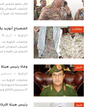
قال عضو مجلس السياد
للشعب السوداني وللقو
المسلحة بات قريباً جد
المصباح أبوزيد ي
مقالات
الزاوية
أبريل 18, 2026
متابعات- الزاوية نت- ق
للجيش السوداني السا
الحصار عن القيادة لي
وفاة رئيس هيئة ا
اخبار
الزاوية
سبتمبر 27, 2025
متابعات- الزاوية نت-
المسلحة السودانية ال
27 سبتمبر 2025م ونعى السفير الفريق أول ركن مهندس عماد…
رئيس هيئة الأركا
اخبار