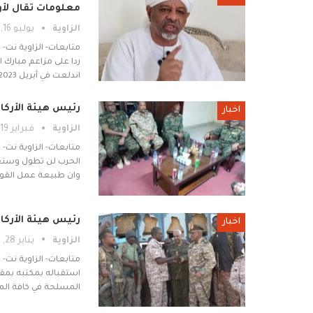
معلومات تقال لأو
الزاوية
يوليو 16, 2025
متابعات- الزاوية نت-
ردا على مزاعم مبارك
اندلعت في أبريل 2023م وكان مبارك…
رئيس هيئة الأركا
اخبار
الزاوية
فبراير 19, 2025
متابعات- الزاوية نت-
الحرب لن تطول وستعود
وان طبيعة عمل القو
رئيس هيئة الأركا
اخبار
الزاوية
يناير 28, 2025
متابعات- الزاوية نت-
استقباله بمكتبه بمقر
المسلحة في كافة المح