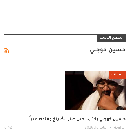
تصفح الوسم
حسين خوجلي
مقالات
حسين خوجلي يكتب.. حين صار الصٌراخ والنداء عيباً
الزاوية
مايو 10, 2026
0