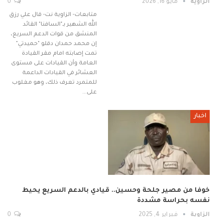
الزاوية
مايو 16, 2026
0
متابعات- الزاوية نت- قال علي رزق
الله الشهير بـ"السافنا" القائد
المنشق من قوات الدعم السريع،
إن محمد حمدان دقلو "حميدتي"
تمت إصابته امام مقر القيادة
العامة وأن القيادات على مستوى
العشائر في القيادات الداعمة
للمتمرد تعرف ذلك، وهو مغلوب
على…
اخبار
خوفا من مصير جلحة وحسين.. قيادي بالدعم السريع يحيط
نفسه بحراسة مشددة
الزاوية
فبراير 4, 2025
0