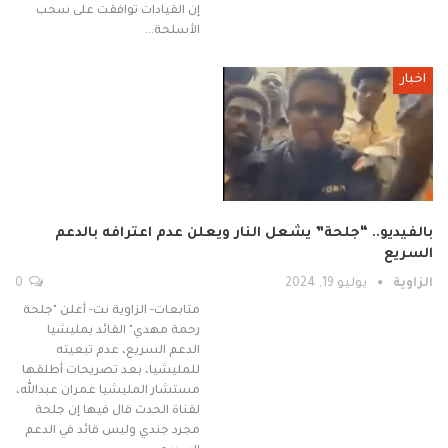
إن القيادات توافقت على سحب
الأسلحة…
اخبار
بالفيديو.. “جلحة” يشعل النار ويعلن عدم اعترافه بالدعم
السريع
الزاوية
يوليو 19, 2024
0
متابعات- الزاوية نت- أعلن "جلحة
رحمة مهدي" القائد بمليشيا
الدعم السريع، عدم تبعيته
للمليشيا، بعد تصريحات أطلقها
مستشار المليشيا عمران عبدالله،
لقناة الحدث قال فيها إن جلحة
مجرد جندي وليس قائد في الدعم