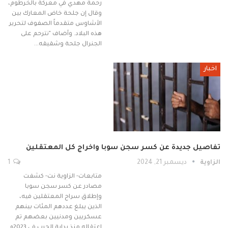
رحمة مهدي في معركة بالخرطوم،
وقال إن جلحة خاض المعارك بين
الأشاوس متقدماً الصفوف لتحرير
هذه البلاد. وأضاف "نترحم على
الجنرال جلحة وشقيقه…
اخبار
تفاصيل جديدة عن كسر سجن سوبا واخراج كل المعتقلين
الزاوية
ديسمبر 21, 2024
1
متابعات- الزاوية نت- كشفت
مصادر عن كسر سجن سوبا
وإطلاق سراح المعتقلين فيه،
الذين يبلغ عددهم المئات بينهم
عسكريين ومدنيين بعضهم تم
اعتقاله منذ بداية الحرب في 2023م.