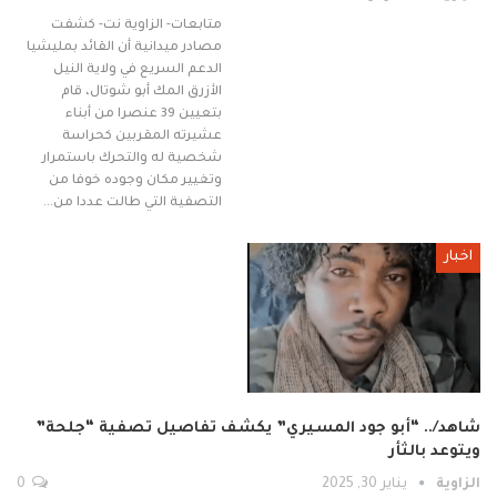
متابعات- الزاوية نت- كشفت
مصادر ميدانية أن القائد بمليشيا
الدعم السريع في ولاية النيل
الأزرق المك أبو شوتال، قام
بتعيين 39 عنصرا من أبناء
عشيرته المقربين كحراسة
شخصية له والتحرك باستمرار
وتغيير مكان وجوده خوفا من
التصفية التي طالت عددا من…
اخبار
شاهد/.. “أبو جود المسيري” يكشف تفاصيل تصفية “جلحة”
ويتوعد بالثأر
الزاوية
يناير 30, 2025
0