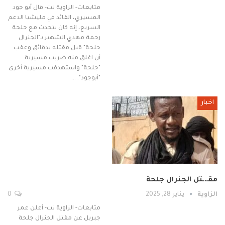
متابعات- الزاوية نت- قال أبو جود
المسيري، القائد في مليشيا الدعم
السريع، إنه كان يتحدث مع جلحة
رحمة مهدي الشهير بـ"الجنرال
جلحة" قبل مقتله بدقائق وعقب
أن اغلق منه ضربت مسيرية
"جلحة" واستهدفت مسيرية أخرى
"أبوجود". …
اخبار
مقـ.ـتل الجنرال جلحة
الزاوية
يناير 28, 2025
0
متابعات- الزاوية نت- أعلن عمر
جبريل عن مقتل الجنرال جلحة