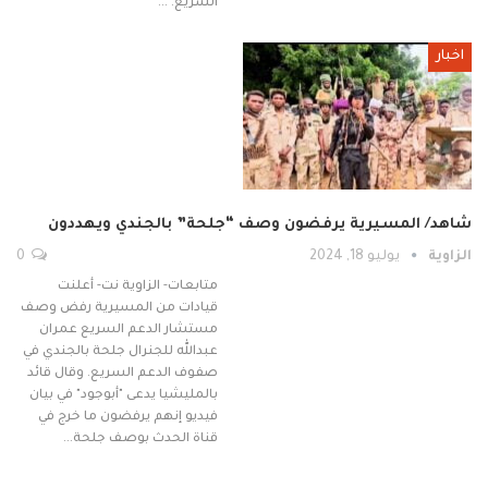
السريع. …
اخبار
شاهد/ المسيرية يرفضون وصف “جلحة” بالجندي ويهددون
الزاوية
يوليو 18, 2024
0
متابعات- الزاوية نت- أعلنت
قيادات من المسيرية رفض وصف
مستشار الدعم السريع عمران
عبدالله للجنرال جلحة بالجندي في
صفوف الدعم السريع. وقال قائد
بالمليشيا يدعى "أبوجود" في بيان
فيديو إنهم يرفضون ما خرج في
قناة الحدث بوصف جلحة…