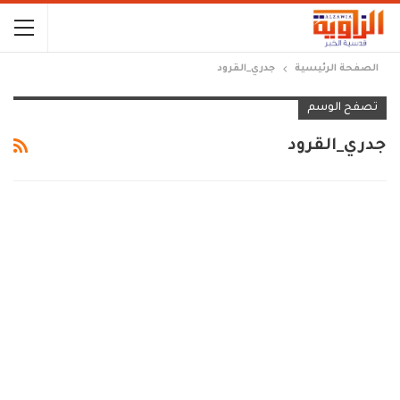
الصفحة الرئيسية
جدري_القرود
تصفح الوسم
جدري_القرود