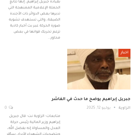
بقيادة جبريل إبراهيم، إنها تتابع
الحملة الإعلامية الممنهجة التي
تديرها بعض الدوائر ذات الأجندة
الضيقة، والتي تستهدف تشويه
صورة الحركة عبر بث أخبار كاذبة
تزعم تحريك قواتها في بعض
محاور…
اخبار
جبريل إبراهيم يوضح ما حدث في الفاشر
الزاوية
يوليو 12, 2025
0
متابعات- الزاوية نت- قال جبريل
إبراهيم وزير المالية رئيس حركة
العدل والمساواة إنه بفضل الله،
وبتضحيات الشهداء الأبرار، سطّر