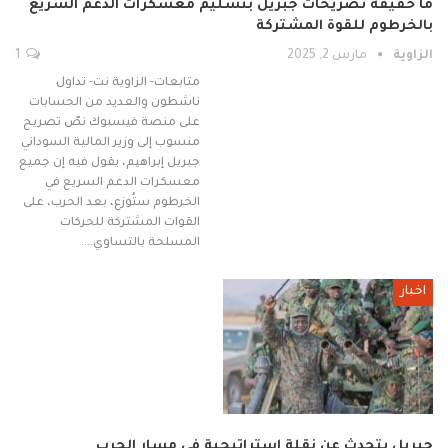
ما حقيقة تصريحات جبريل بتسليم معسكرات الدعم السريع
بالخرطوم للقوة المشتركة
الزاوية
مارس 2, 2025
1
متابعات- الزاوية نت- تداول
ناشطون والعديد من الحسابات
على منصة فيسبوك نصّ تصريح
منسوب إلى وزير المالية السوداني
جبريل إبراهيم، يقول فيه إن جميع
معسكرات الدعم السريع في
الخرطوم ستُوزع، بعد الحرب، على
القوات المشتركة للحركات
المسلحة بالتساوي.…
اخبار
جبريل يتحدث عن نقلة استراتيجية في مسار الحرب