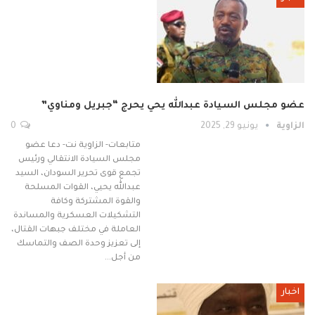
عضو مجلس السيادة عبدالله يحي يحرج “جبريل ومناوي”
الزاوية
يونيو 29, 2025
0
متابعات- الزاوية نت- دعا عضو
مجلس السيادة الانتقالي ورئيس
تجمع قوى تحرير السودان، السيد
عبدالله يحيي، القوات المسلحة
والقوة المشتركة وكافة
التشكيلات العسكرية والمساندة
العاملة في مختلف جبهات القتال،
إلى تعزيز وحدة الصف والتماسك
من أجل…
اخبار