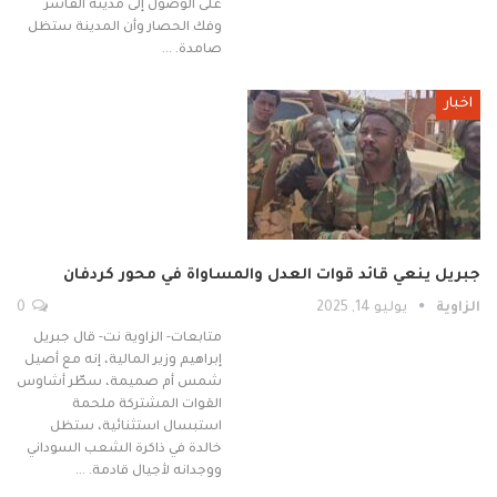
على الوصول إلى مدينة الفاشر
وفك الحصار وأن المدينة ستظل
صامدة. …
اخبار
جبريل ينعي قائد قوات العدل والمساواة في محور كردفان
الزاوية
يوليو 14, 2025
0
متابعات- الزاوية نت- قال جبريل
إبراهيم وزير المالية، إنه مع أصيل
شمس أم صميمة، سطّر أشاوس
القوات المشتركة ملحمة
استبسال استثنائية، ستظل
خالدة في ذاكرة الشعب السوداني
ووجدانه لأجيال قادمة. …