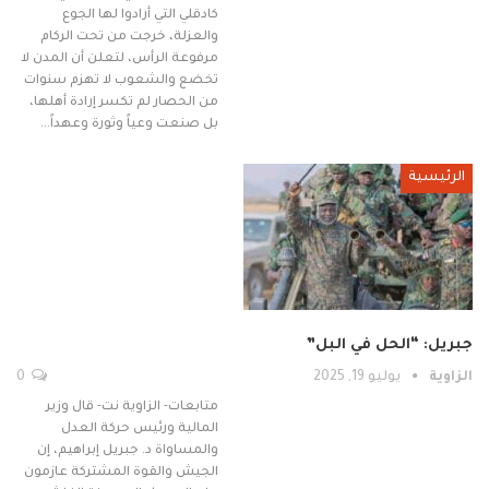
كادقلي التي أرادوا لها الجوع
والعزلة، خرجت من تحت الركام
مرفوعة الرأس، لتعلن أن المدن لا
تخضع والشعوب لا تهزم سنوات
من الحصار لم تكسر إرادة أهلها،
بل صنعت وعياً وثورة وعهداً…
الرئيسية
جبريل: “الحل في البل”
الزاوية
يوليو 19, 2025
0
متابعات- الزاوية نت- قال وزير
المالية ورئيس حركة العدل
والمساواة د. جبريل إبراهيم، إن
الجيش والقوة المشتركة عازمون