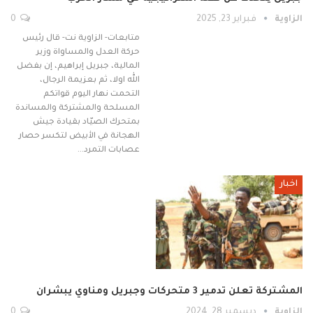
الزاوية
فبراير 23, 2025
0
متابعات- الزاوية نت- قال رئيس
حركة العدل والمساواة وزير
المالية، جبريل إبراهيم، إن بفضل
الله اولا، ثم بعزيمة الرجال،
التحمت نهار اليوم قواتكم
المسلحة والمشتركة والمساندة
بمتحرك الصيّاد بقيادة جيش
الهجانة في الأبيض لتكسر حصار
عصابات التمرد…
اخبار
المشتركة تعلن تدمير 3 متحركات وجبريل ومناوي يبشران
الزاوية
ديسمبر 28, 2024
0