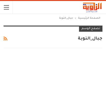
الصفحة الرئيسية
جبال_النوبة
تصفح الوسم
جبال_النوبة