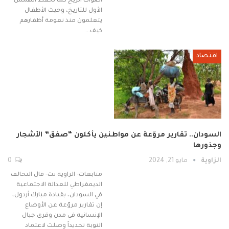
أصوات الريح كما تحفظ الهمس
الأول للتاريخ، وحيث الأطفال
يتعلمون منذ نعومة أظفارهم
كيف…
اقتصاد
السودان.. تقارير مروّعة عن مواطنين يأكلون “صفق” الأشجار
وجذورها
الزاوية
مايو 21, 2024
0
متابعات- الزاوية نت- قال التحالف
الديمقراطي للعدالة الاجتماعية
في السودان، بقيادة مبارك أردول،
إن تقارير مروّعة عن الأوضاع
الإنسانية في مدن وقرى جبال
النوبة تحديداً وصلت لاعتماد