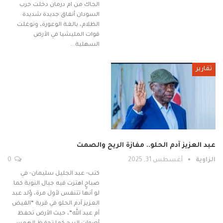
الجاك من ام درمان دخلت حرب
السودان أنفاق جديدة شديدة
الظلام، بالغة الوعورة، وتوغلت
قوات المليشيا في الأرض
السهلية…
تقارير
عبد العزيز آدم الحلو.. مفازة الريح والصمت
الزاوية
أغسطس 31, 2025
0
كتب- عبد الجليل سليمان- في
صباحٍ اهتزت فيه جبال النوبة كما
لو أنها تتنفس لأول مرة، وُلد عبد
العزيز آدم الحلو في قرية “الفيض
أم عبد الله”، حيث الأرض تحفظ