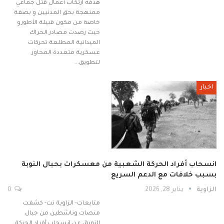
هدفه ارتكاب أعمال قتل جماعي
ممنهجة بحق المدنيين و بصفة
خاصة من مكون قبيلة الأطورو
حيث رصدت مصادر الحراك
الميدانية المطلعة تحركات
عسكرية متعددة المحاور
لتطويق…
اخبار
انسحاب أفراد الحركة الشعبية من معسكرات بحبال النوبة
بسبب خلافات مع الدعم السريع
الزاوية
يناير 28, 2026
0
متابعات- الزاوية نت- كشفت
منصات وناشطين من جبال
النوبة، عن انسحاب أفراد الحركة