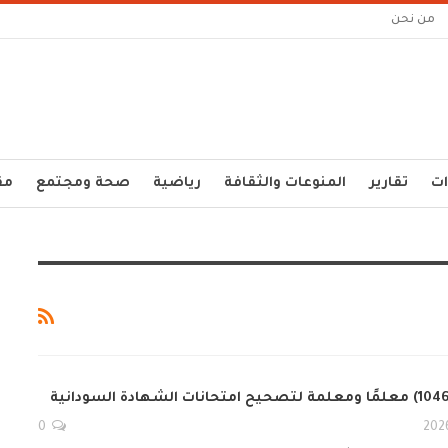
من نحن
ات
تقارير
المنوعات والثقافة
رياضية
صحة ومجتمع
مق
0