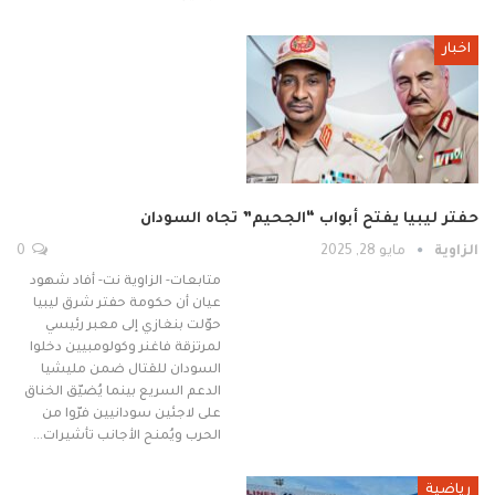
اخبار
حفتر ليبيا يفتح أبواب “الجحيم” تجاه السودان
الزاوية
مايو 28, 2025
0
متابعات- الزاوية نت- أفاد شهود
عيان أن حكومة حفتر شرق ليبيا
حوّلت بنغازي إلى معبر رئيسي
لمرتزقة فاغنر وكولومبيين دخلوا
السودان للقتال ضمن مليشيا
الدعم السريع بينما يُضيّق الخناق
على لاجئين سودانيين فرّوا من
الحرب ويُمنح الأجانب تأشيرات…
رياضية