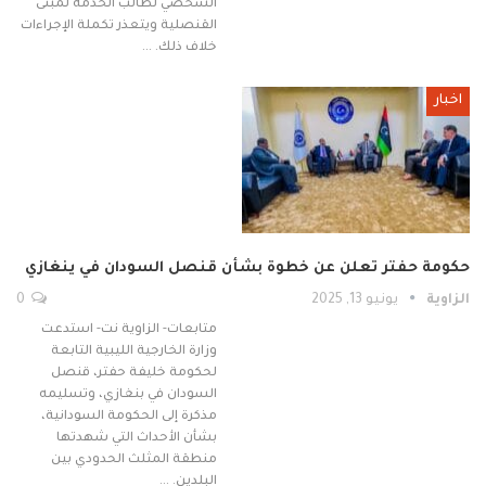
الشخصي لطالب الخدمة لمبنى
القنصلية ويتعذر تكملة الإجراءات
خلاف ذلك. …
اخبار
حكومة حفتر تعلن عن خطوة بشأن قنصل السودان في ينغازي
الزاوية
يونيو 13, 2025
0
متابعات- الزاوية نت- استدعت
وزارة الخارجية الليبية التابعة
لحكومة خليفة حفتر، قنصل
السودان في بنغازي، وتسليمه
مذكرة إلى الحكومة السودانية،
بشأن الأحداث التي شهدتها
منطقة المثلث الحدودي بين
البلدين. …