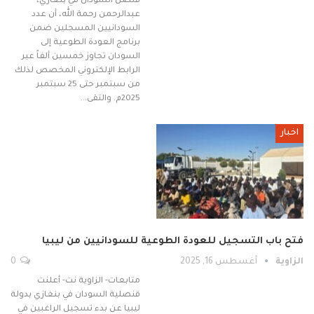
قنصل السودان في بنغازي،
عبدالرحمن رحمة الله، أن عدد
السودانيين المسجلين ضمن
برنامج العودة الطوعية إلى
السودان تجاوز خمسين ألفاً عبر
الرابط الإلكتروني المخصص لذلك
من سبتمبر حتى 25 سبتمبر
2025م. والتقى…
اخبار
فتح باب التسجيل للعودة الطوعية للسودانيين من ليبيا
الزاوية
أغسطس 16, 2025
0
متابعات- الزاوية نت- أعلنت
قنصلية السودان في بنغازي بدولة
ليبيا عن بدء تسجيل الراغبين في