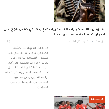
السودان.. الاستخبارات العسكرية تضع يدها في كمين ناجح على
4 جرارات أسلحة قادمة من ليبيا
الزاوية
أكتوبر 11, 2024
0
متابعات- الزاوية نت- كشف
الصحفي مزمل أبو القاسم تحت
منشور "الغنيمة الباردة"، عن
تحرك 4 جرارات ضخمة قبل أيام
من مدينة بنغازي الليبية تحمل
أسلحة ومعدات حربية، تم شحنها
بواسطة ليبي يدعى محمود
الشامي، في طريقها إلى داخل
السودان …
الرئيسية