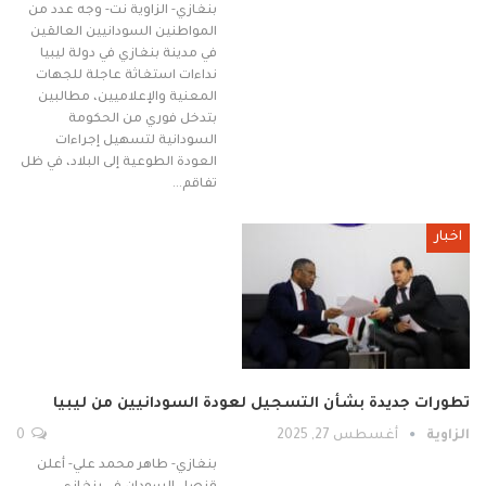
بنغازي- الزاوية نت- وجه عدد من
المواطنين السودانيين العالقين
في مدينة بنغازي في دولة ليبيا
نداءات استغاثة عاجلة للجهات
المعنية والإعلاميين، مطالبين
بتدخل فوري من الحكومة
السودانية لتسهيل إجراءات
العودة الطوعية إلى البلاد، في ظل
تفاقم…
اخبار
تطورات جديدة بشأن التسجيل لعودة السودانيين من ليبيا
الزاوية
أغسطس 27, 2025
0
بنغازي- طاهر محمد علي- أعلن