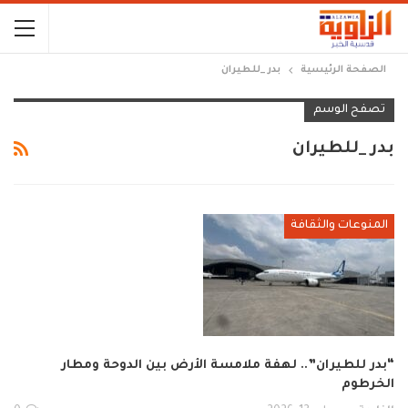
الصفحة الرئيسية
بدر _للطيران
تصفح الوسم
بدر _للطيران
المنوعات والثقافة
“بدر للطيران”.. لهفة ملامسة الأرض بين الدوحة ومطار
الخرطوم