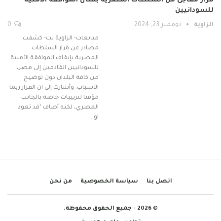
قرار مفاجئ من السلطات المصرية بشأن الموافقة الأمنية
للسودانيين
الزاوية
نوفمبر 23, 2024
0
متابعات- الزاوية نت- كشفت
مصادر عن قرار السلطات
المصرية بإيقاف الموافقة الأمنية
للسودانيين القادمين إلى مصر،
من كافة البلدان دون توضيح
الأسباب. وأشارت إلى ان القرار ربما
مؤقتا لترتيبات خاصة بالجانب
المصري، لكنه أضاف "قد تعود
او…
اتصل بنا
سياسة الخصوصية
من نحن
© 2026 - جميع الحقوق محفوظة.