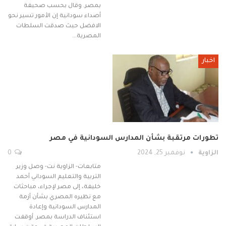
بمصر. وقال بحسب صحيفة
أصداء سودانية إن الأمور تسير نحو
الافضل حيث صدقت السلطات
المصرية…
اخبار
تطورات مرتقبة بشأن المدارس السودانية في مصر
الزاوية
نوفمبر 25, 2024
0
متابعات- الزاوية نت- وصل وزير
التربية والتعليم السوداني أحمد
خليفة، إلى مصر لإجراء، مباحثات
مع نظيره المصري بشأن أزمة
المدارس السودانية وإعادة
استئناف الدراسة بمصر. أوقفت