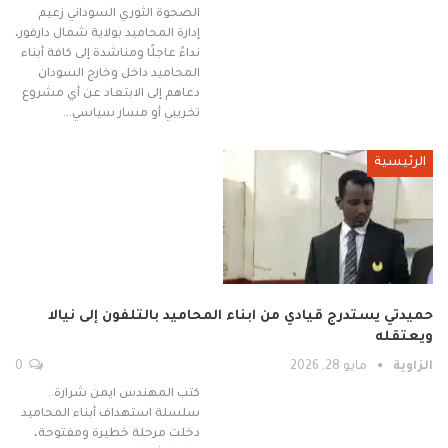
الصحوة الثوري السوداني زعيم
إدارة المحاميد بولاية شمال دارفور،
نداءً عاجلًا ومناشدة إلى كافة أبناء
المحاميد داخل وخارج السودان
دعاهم إلى الابتعاد عن أي مشروع
تخريبي أو مسار سياسي…
الرئيسية
حميدتي يستدرج قيادي من ابناء المحاميد بالتلفون إلى نيالا
ويعتقله
الزاوية
مايو 28, 2026
0
كتب المهندس ايمن شرارة..
سلسلة استهداف أبناء المحاميد
دخلت مرحلة خطيرة ومفتوحة،