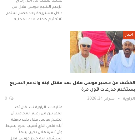
عملية صعبة من أجل إخراج
الزعيم الشيخ موسى هلال من
داخل مستريحة بعد حصار استمر
ثلاثة أيام كاملة. هذه العملية…
اخبار
الكشف عن مصير موسى هلال بعد مقتل ابنه والدعم السريع
يستخدم مدرعات لأول مرة
الزاوية
فبراير 24, 2026
0
متابعات- الزاوية نت- قال أحد
المقربين من زعيم المحاميد أن
الشيخ موسى هلال بخير برفقة
أبنه فتحي الذي أصيب بجرحٍ بسيط
وأن أسرة هلال بخير، بينما
استشهد ابنه حيدر موسى هلال