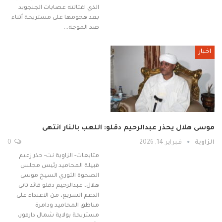
الذي اغتالته عصابات الجنجويد
بعد هجومها على مستريحة أثناء
صد الموجة…
اخبار
موسى هلال يحذر عبدالرحيم دقلو: اللعب بالنار انتهى
الزاوية
فبراير 14, 2026
0
متابعات- الزاوية نت- حذر زعيم
قبيلة المحاميد رئيس مجلس
الصحوة الثوري السيخ موسى
هلال، عبدالرحيم دقلو قائد ثاني
الدعم السريع، من الاعتداء على
مناطق المحاميد ودامرة
مستريحة بولاية شمال دارفور،