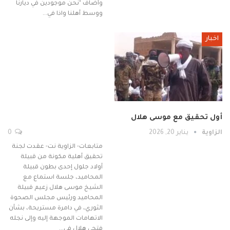
وأضاف "نحن موجودين في ديارنا
ووسط أهلنا واذا في…
اخبار
أول تحقيق مع موسى هلال
الزاوية
يناير 20, 2026
0
متابعات- الزاوية نت- عقدت لجنة
تحقيق أهلية مكونة من قبيلة
أولاد جلول إحدى بطون قبيلة
المحاميد، جلسة استماع مع
الشيخ موسى هلال زعيم قبيلة
المحاميد ورئيس مجلس الصحوة
الثوري، في دامرة مستريحة، بشأن
الاتهامات الموجهة إليه وإلى نجله
فتحي هلال في…