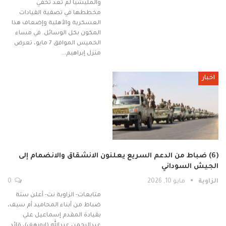
والمليشيا لم تعد تخفي
مخططها في تصفية القيادات
العسكرية والأهلية وإضعاف هذا
المكون بكل الوسائل. في مساء
الخميس الموافق 7 مايو، تعرض
منزل إبراهيم…
اخبار
(6) ضباط من الدعم السريع يعلنون الانشقاق والانضمام إلى
الجيش السوداني
الزاوية
مايو 10, 2026
0
متابعات- الزاوية نت- أعلن ستة
ضباط من أبناء المحاميد أم سيف،
بقيادة المقدم إسماعيل علي
عبدالرحمن عبدالله (ابورهف)، قائد