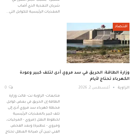
عطبرة" بسبب حجم الضرر في
شريان التغذية الذي أصاب
المغذيات الرئيسية للكوابل التي…
اقتصاد
وزارة الطاقة: الحريق في سد مروي أدى لتلف كبير وعودة
الكهرباء تحتاج لأيام
الزاوية
أغسطس 2, 2026
0
متابعات- الزاوية نت- قالت وزارة
الطاقة إن الحريق في بعض كوابل
محطة كهرباء سد مروي أدى إلى
تلف كبير بالمغذيات الرئيسية
لخطوط النقل (مروي - المرخيات،
ومروي - عطبرة) وبعد الفحص
الفني تبين أن صيانة العطل تحتاج