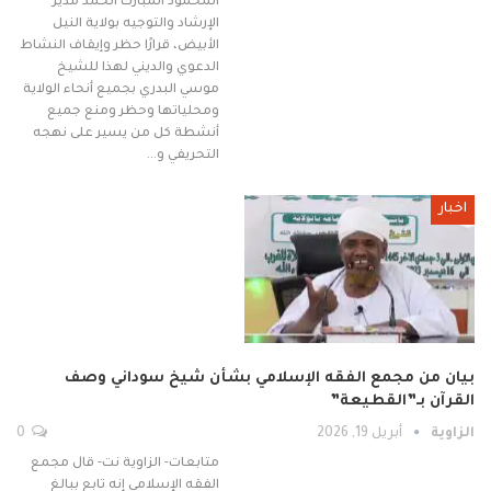
المحمود المبارك الحمد مدير
الإرشاد والتوجيه بولاية النيل
الأبيض، قرارًا حظر وإيقاف النشاط
الدعوي والديني لهذا للشيخ
موسي البدري بجميع أنحاء الولاية
ومحلياتها وحظر ومنع جميع
أنشطة كل من يسير على نهجه
التحريفي و…
اخبار
بيان من مجمع الفقه الإسلامي بشأن شيخ سوداني وصف
القرآن بـ”القطيعة”
الزاوية
أبريل 19, 2026
0
متابعات- الزاوية نت- قال مجمع
الفقه الإسلامي إنه تابع ببالغ