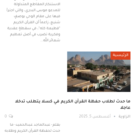
الاستنكار المقاطع المتداولة
للمدعو موسى البدري، والتي اجترأ
فيها على مقام الوحي بوصفٍ
شنيع، زاعماً أن القرآن الكريم
"قطيعة كله"، في سقطةٍ عقدية
وفكرية تضرب في أصل تعظيم
شعائر الله…
الرئيسية
ما حدث لطلاب حفظة القرآن الكريم في كسلا يتطلب تدخلا
عاجلا
الزاوية
أغسطس 5, 2025
0
بقلم- عبدالماجد عبدالحميد- ما
حدث لحفظة القرآن الكريم وطلابه