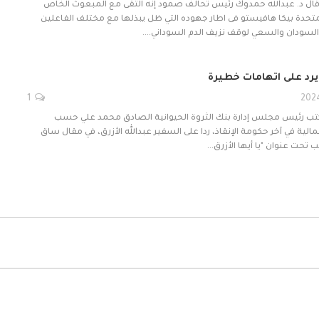
 قال د. عبدالله حمدوك رئيس تحالف صمود إنه التقى مع المبعوث الخاص
لمتحدة بيكا هافيستو فى اطار جهوده التي ظل يبذلها مع مختلف الفاعلين
السودان والسعي لوقف نزيف الدم السوداني.…
يرد على اتهامات خطيرة
1
 كتب رئيس مجلس إدارة بنك الثروة الحيوانية الصادق محمد علي حسب
لمالية في آخر حكومة الإنقاذ، ردا على السفير عبدالله الأزرق، في مقال ساق
 تحت عنوان "يا أيها الأزرق…