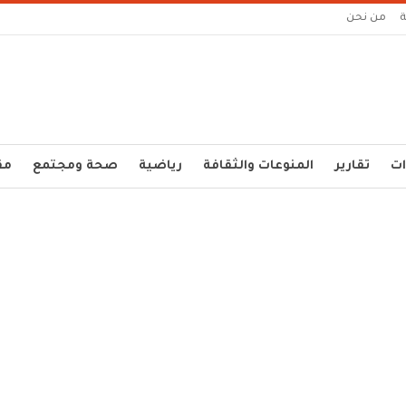
من نحن
ات
تقارير
المنوعات والثقافة
رياضية
صحة ومجتمع
مق