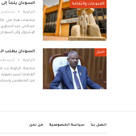
السودان يلجأ إلى 
المنوعات والثقافة
الزاوية
سبتمبر 18, 2024
متابعات-هبة علي- قال 
عبدالحي عبد الساوي، 
الإنتربول وأن السودان
السودان يطلب النشرة 
اخبار
الزاوية
أغسطس 6, 24
متابعة- الزاوية نت- ق
من المتهمين وستليه
اتصل بنا
سياسة الخصوصية
من نحن