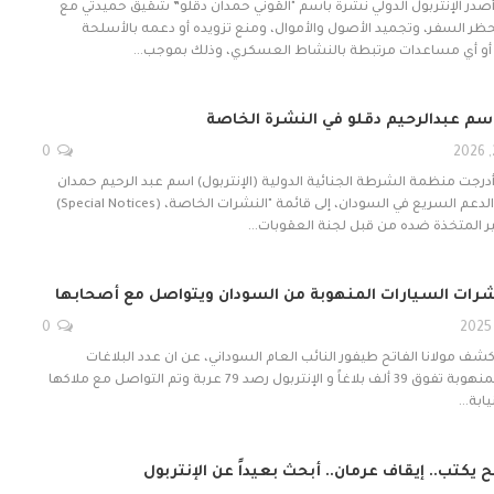
 أصدر الإنتربول الدولي نشرة باسم "القوني حمدان دقلو” شقيق حميدتي مع
ظر السفر، وتجميد الأصول والأموال، ومنع تزويده أو دعمه بالأسلحة
أو أي مساعدات مرتبطة بالنشاط العسكري، وذلك بموجب…
 اسم عبدالرحيم دقلو في النشرة الخاصة
0
أدرجت منظمة الشرطة الجنائية الدولية (الإنتربول) اسم عبد الرحيم حمدان
دقلو، نائب قائد قوات الدعم السريع في السودان، إلى قائمة "النشرات الخاصة، (Special Notices)
ير المتخذة ضده من قبل لجنة العقوبات…
شرات السيارات المنهوبة من السودان ويتواصل مع أصحابها
0
كشف مولانا الفاتح طيفور النائب العام السوداني، عن ان عدد البلاغات
المتصلة بالسيارات المنهوبة تفوق 39 ألف بلاغاً و الإنتربول رصد 79 عربة وتم التواصل مع ملاكها
نيابة…
كتب.. إيقاف عرمان.. أبحث بعيداً عن الإنتربول