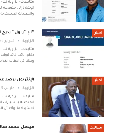
متابعات- الزاوية نت-
الإشارة إلى خضوعه لح
والمعدات العسكرية 
“الإنتربول” يدرج
اخبار
الزاوية
فبراير 26, 2026
متابعات- الزاوية نت- 
وذلك في أعقاب التداب
الإنتربول يرصد ع
اخبار
الزاوية
مارس 9, 2025
متابعات- الزاوية نت- 
لاستردادها. وأكد أن ال
فيصل محمد صالح ي
مقالات