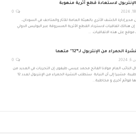
الإنتربول لاستعادة قطع أثرية منهوبة
0
مدير إدارة الكشف الأثري بالهيئة العامة للآثار والمتاحف في السودان،
إن هنالك اتفاقيات لاسترداد القطع الأثرية المسروقة عبر البوليس الدولي
 موقع على هذه الاتفاقيات. …
الحمراء من الإنتربول لـ”12″ متهما
20
0
ال النائب العام مولانا الفاتح محمد عيسي طيفور، إن التحريات في العديد من
القضايا تسير بصورة طيبة. مشيرا إلى أن النيابة ستطلب النشرة الحمراء من الإنتربول لعدد 12
ا قوائم أخرى و مخاطبة…