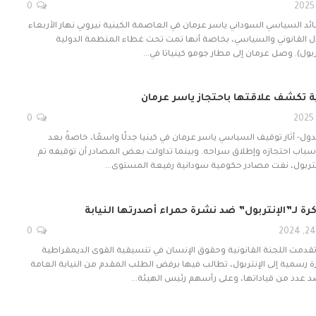
0
ائد السياسي السوداني ياسر عرمان في العاصمة الكينية نيروبي نهار الأربعاء
دل القانوني والسياسي، بخاصة أنها تمت تحت غطاء المنظمة الدولية
ربول). وصل عرمان إلى مطار جومو كينياتا في…
ة تكشف علاقتها باحتجاز ياسر عرمان
0
ول- أثار توقيف السياسي ياسر عرمان في كينيا جدلًا واسعًا، خاصةً بعد
سباب احتجازه وإطلاق سراحه. وبينما تداولت بعض المصادر أن توقيفه تم
لإنتربول، نفت مصادر حكومية سودانية رفيعة المستوى…
ة لـ”الإنتربول” ضد نشرة حمراء أصدرتها النيابة
0
 تقدمت اللجنة القانونية وحقوق الإنسان في تنسيقية القوى الديمقراطية
رة رسمية إلى الإنتربول، تطالب فيها برفض الطلب المقدم من النيابة العامة
د عدد من قياداتها، وعلى رأسهم رئيس الهيئة…