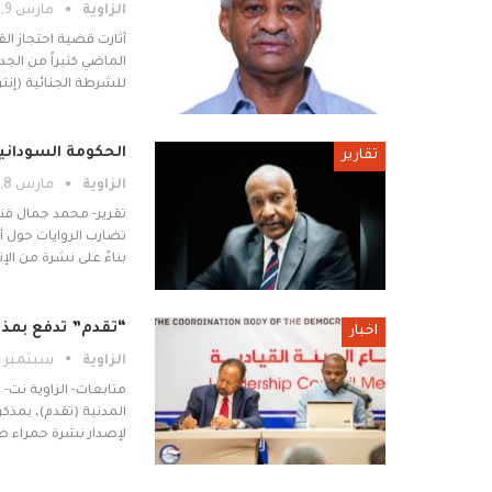
الزاوية
مارس 9, 2025
أثارت قضية احتجاز الق
الماضي كثيراً من الج
للشرطة الجنائية (إنت
الحكومة السوداني
تقارير
الزاوية
مارس 8, 2025
تقرير- محمد جمال قند
تضارب الروايات حول أ
بناءً على نشرة من ا
“تقدم” تدفع بمذكر
اخبار
الزاوية
سبتمبر 24, 2024
متابعات- الزاوية نت-
المدنية (تقدم)، بمذك
لإصدار نشرة حمراء ض