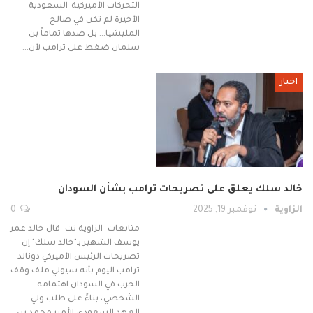
التحركات الأميركية–السعودية
الأخيرة لم تكن في صالح
المليشيا… بل ضدها تماماً بن
سلمان ضغط على ترامب لأن…
اخبار
خالد سلك يعلق على تصريحات ترامب بشأن السودان
الزاوية
نوفمبر 19, 2025
0
متابعات- الزاوية نت- قال خالد عمر
يوسف الشهير بـ"خالد سلك" إن
تصريحات الرئيس الأميركي دونالد
ترامب اليوم بأنه سيولي ملف وقف
الحرب في السودان اهتمامه
الشخصي، بناءً على طلب ولي