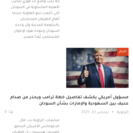
إنه يجب وضع حدٍّ فوري للحرب
الأهلية المأساوية في السودان
التي دُفعت نحو الهاوية عندما
أطاح الطرفان المتحاربان
بالحكومة المدنية وأن وحدة
السودان وعودة نفوذ الإخوان
المسلمين تُعدّ مصدر…
اخبار
مسؤول أمريكي يكشف تفاصيل خطة ترامب ويحذر من صدام
عنيف بين السعودية والإمارات بشأن السودان
الزاوية
نوفمبر 20, 2025
0
متابعات- الزاوية نت- قال
الدبلوماسي الأمريكي السابق
كاميرون هديسون، إن الولايات