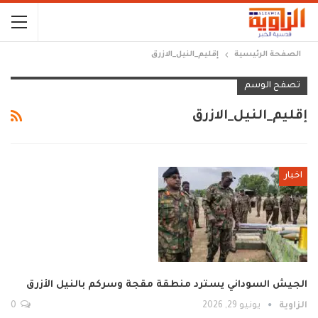
الصفحة الرئيسية
إقليم_النيل_الازرق
تصفح الوسم
إقليم_النيل_الازرق
اخبار
الجيش السوداني يسترد منطقة مقجة وسركم بالنيل الأزرق
الزاوية
يونيو 29, 2026
0