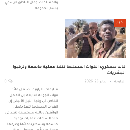
والممتلكات. وقال الناطق الرسمي
باسم الحكومة…
اخبار
قائد عسكري: القوات المسلحة تنفذ عملية حاسمة وترقبوا
البشريات
الزاوية
يناير 26, 2026
0
متابعات- الزاوية نت- قال قائد
قوات الجوالة التابعة إلى العمل
الخاص في ولاية النيل الأبيض إن
القوات المسلحة تنفذ بخطى
الواثقين وبالله مستعينة تنفذ في
هذه الساعات عمليات نوعية
حاسمة وتسطر بدمائها وعرقها