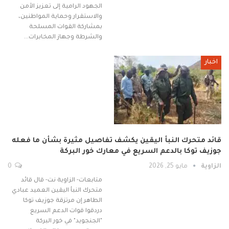
الجهود الرامية إلى تعزيز الأمن
والاستقرار وحماية المواطنين،
بمشاركة القوات المسلحة
والشرطة وجهاز المخابرات…
اخبار
قائد متحرك النبأ اليقين يكشف تفاصيل مثيرة بشأن ما فعله
جوزيف توكا بالدعم السريع في معارك خور البركة
الزاوية
مايو 25, 2026
0
متابعات- الزاوية نت- قال قائد
متحرك النبأ اليقين العميد عبادي
الطاهر إن مرتزقة جوزيف توكا
دردقوا قوات الدعم السريع
"الجنجويد" في خور البركة