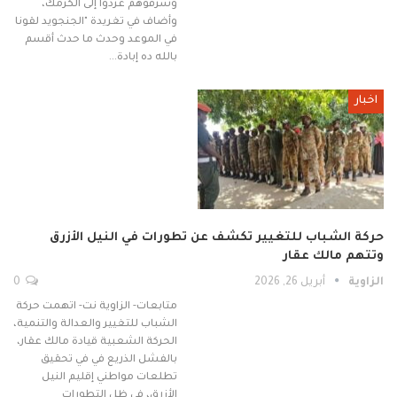
وسرقوهم عردوا إلى الكرمك،
وأضاف في تغريدة "الجنجويد لقونا
في الموعد وحدث ما حدث أقسم
بالله ده إبادة…
اخبار
حركة الشباب للتغيير تكشف عن تطورات في النيل الأزرق
وتتهم مالك عقار
الزاوية
أبريل 26, 2026
0
متابعات- الزاوية نت- اتهمت حركة
الشباب للتغيير والعدالة والتنمية،
الحركة الشعبية قيادة مالك عقار،
بالفشل الذريع في في تحقيق
تطلعات مواطني إقليم النيل
الأزرق، في ظل التطورات