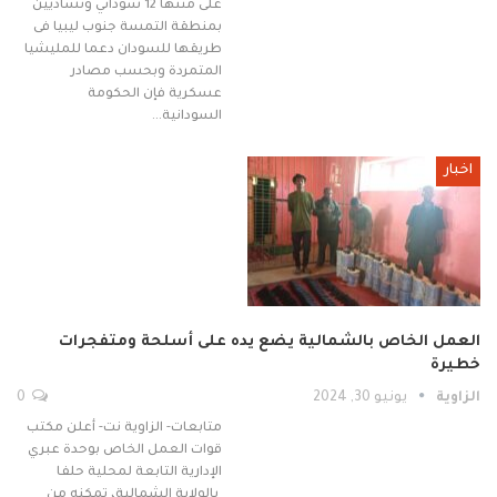
على متنها 12 سوداني وتشاديين
بمنطقة التمسة جنوب ليبيا فى
طريقها للسودان دعما للمليشيا
المتمردة وبحسب مصادر
عسكرية فإن الحكومة
السودانية…
اخبار
العمل الخاص بالشمالية يضع يده على أسلحة ومتفجرات
خطيرة
الزاوية
يونيو 30, 2024
0
متابعات- الزاوية نت- أعلن مكتب
قوات العمل الخاص بوحدة عبري
الإدارية التابعة لمحلية حلفا
بالولاية الشمالية، تمكنه من