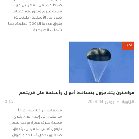
ضبط عدد من المهربين غرب
مدينة عبري وبحوزتهم كميات
كبيرة من الأسلحة (طبنجات)
يفوق عددها الـ(200) قطعة، كما
شملت الضبطية…
اخبار
مواطنون يتفاجؤون بتساقط أموال وأسلحة على قريتهم
الزاوية
يونيو 14, 2024
0
متابعات- الزاوية نت- تفاجأ
مواطنون في إحدى قرى شرق
محلية سرف عمرة بولاية شمال
دارفور، أمس الخميس، بتدفق
صناديق تحمل أسلحة و أموال