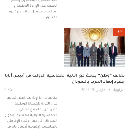
بالغ الخطورة، يهدف إلى إحكام
الحصار على الإرادة الوطنية و
صياغة مستقبل البلاد عبر "غرف
الفنادق…
اخبار
تحالف “وطن” يبحث مع الآلية الخماسية الدولية في أديس أبابا
جهود إنهاء الحرب بالسودان
الزاوية
مارس 16, 2026
0
متابعات- الزاوية نت- أعلن تحالف
قوى الثورة للقضايا الوطنية –
وطن عن لقاء مع ممثلي
الخماسية الدولية المعنية بالحوار
السوداني في مقر الاتحاد الإفريقي
بالعاصمة الإثيوبية أديس أبابا في