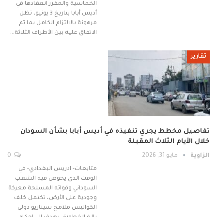
الخماسية والمقرر انعقادها في
أديس أبابا بتاريخ 3 يونيو، تظل
مرهونة بالالتزام الكامل بما تم
الاتفاق عليه بين الأطراف الثلاثة…
تقارير
تفاصيل مخطط يجري تنفيذه في أديس أبابا بشأن السودان
خلال الأيام الثلاث المقبلة
الزاوية
مايو 31, 2026
0
متابعات- ادريس البغدادي- في
الوقت الذي يخوض فيه الشعب
السوداني وقواته المسلحة معركة
وجودية على الأرض، تكتمل خلف
الكواليس ملامح سيناريو دولي