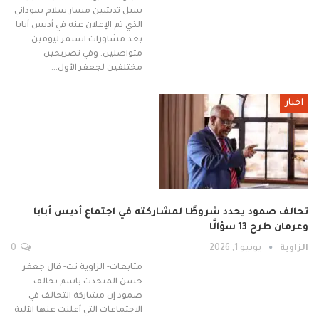
سبل تدشين مسار سلام سوداني
الذي تم الإعلان عنه في أديس أبابا
بعد مشاورات استمر ليومين
متواصلين. وفي تصريحين
مختلفين لجعفر الأول…
اخبار
تحالف صمود يحدد شروطًا لمشاركته في اجتماع أديس أبابا
وعرمان طرح 13 سؤالًا
الزاوية
يونيو 1, 2026
0
متابعات- الزاوية نت- قال جعفر
حسن المتحدث باسم تحالف
صمود إن مشاركة التحالف في
الاجتماعات التي أعلنت عنها الآلية