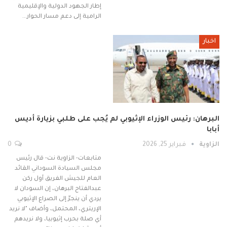
إطار الجهود الدولية والإقليمية
الرامية إلى دعم مسار الحوار…
اخبار
البرهان: رئيس الوزراء الإثيوبي لم يُجب على طلبي بزيارة أديس
أبابا
الزاوية
فبراير 25, 2026
0
متابعات- الزاوية نت- قال رئيس
مجلس السيادة السوداني القائد
العام للجيش الفريق أول ركن
عبدالفتاح البرهان، إن السودان لا
يردي أن ينجرّ إلى الصراع الإثيوبي
الإريتري، المحتمل، وأضاف "لا نريد
أي صلة بحرب إثيوبيا، ولا نريدهم