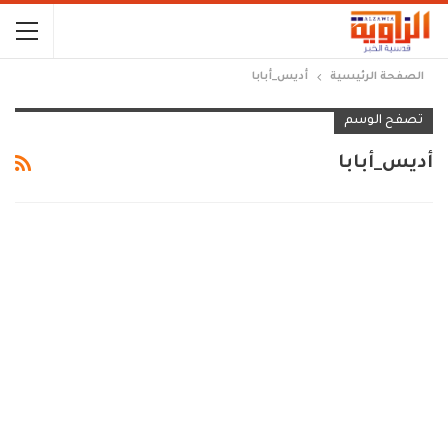
الصفحة الرئيسية
أديس_أبابا
تصفح الوسم
أديس_أبابا