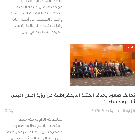
قيادة ياسر عرمان عدم لم
موافقتها على وثيقة اللجنة
التحضيرية للعملية السياسية
والبيان الصحفي في أديس أبابا.
وقالت بثينة دينار نائبة رئيس
الحركة الشعبية في بيان…
اخبار
تحالف صمود يحذف الكتلة الديمقراطية من رؤية إعلان أديس
أبابا بعد ساعات
الزاوية
يونيو 5, 2026
0
متابعات- الزاوية نت- حذف
المتحدث باسم تحالف صمود
جعفر حسن "الكتلة الديمقراطية"
من ورقة الرؤية المشتركة حول