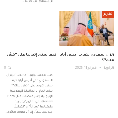
أن يشاركوا في حربنا".…
تقارير
زلزال سعودي يضرب أديس أبابا.. كيف سترد إثيوبيا على “كش
ملك”؟
الزاوية
فبراير 11, 2026
0
كتب محمد ترايو.. "ما بعد "الزلزال
السعودي" في أديس أبابا كيف
سترد إثيوبيا على "كش ملك"؟..
بينما تحاول الماكينة الإعلامية
الإثيوبية (عبر منصات مثل Horn
Review) نفي تقارير "رويترز"
واعتبارها "سراباً" أو "تضليلاً
جيوسياسياً"، إلا أن هبوط طائرة…